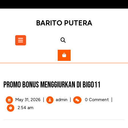
Skip
to
content
BARITO PUTERA
Open
Menu
Promo Bonus Menggiurkan di Bigo11
May
Promo
May 31, 2026
|
admin
|
0 Comment
|
31,
Bonus
2:54 am
2026
Menggiurkan
di
Bigo11