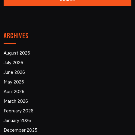
Archives
August 2026
July 2026
June 2026
May 2026
April 2026
March 2026
February 2026
January 2026
December 2025