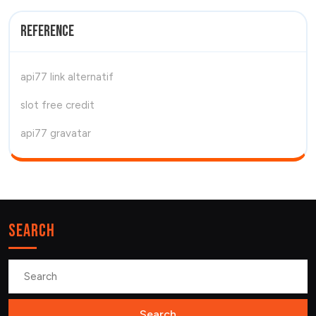
Reference
api77 link alternatif
slot free credit
api77 gravatar
Search
Search
for: