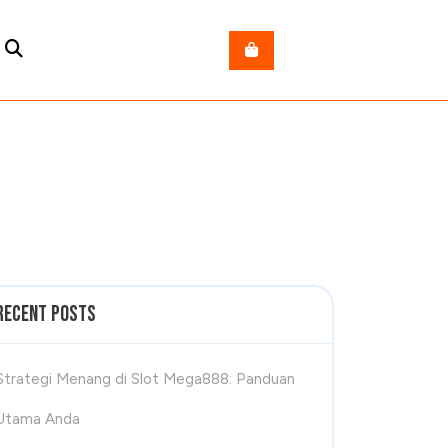
Recent Posts
Strategi Menang di Slot Mega888: Panduan
Utama Anda