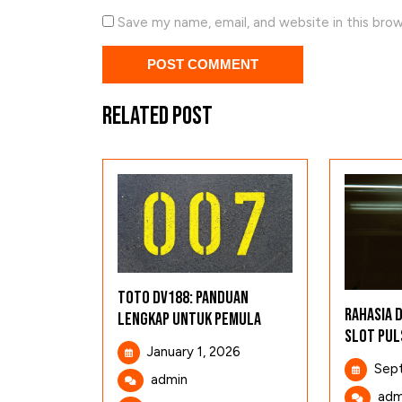
Save my name, email, and website in this bro
Related Post
Toto DV188: Panduan
Rahasia 
Lengkap untuk Pemula
Slot Pul
January
January 1, 2026
1,
Sep
Toto
admin
2026
DV188:
adm