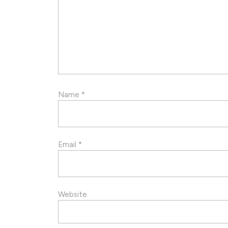
Name
*
Email
*
Website