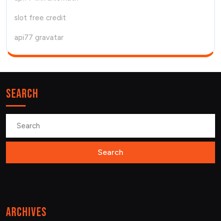
slot free credit
api77 gravatar
Search
Search
for:
Archives