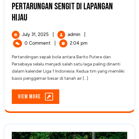
Pertarungan Sengit di Lapangan
Barito
Hijau
Putera
July
Barito
July 31, 2025
|
admin
|
Melawan
31,
Putera
0 Comment
|
2:04 pm
2025
Melawan
Persebaya:
Persebaya:
Pertandingan sepak bola antara Barito Putera dan
Pertarungan
Pertarungan
Persebaya selalu menjadi salah satu laga paling dinanti
Sengit
Sengit
dalam kalender Liga 1 Indonesia. Kedua tim yang memiliki
di
basis penggemar besar di tanah air [...]
di
Lapangan
Hijau
Lapangan
View
View More
Hijau
More