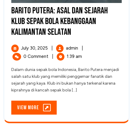
Barito Putera: Asal dan Sejarah
Klub Sepak Bola Kebanggaan
Barito
Kalimantan Selatan
Putera:
July
Barito
July 30, 2025
|
admin
|
Asal
30,
Putera:
0 Comment
|
1:39 am
2025
Asal
dan
dan
Dalam dunia sepak bola Indonesia, Barito Putera menjadi
Sejarah
Sejarah
salah satu klub yang memiliki penggemar fanatik dan
Klub
Klub
sejarah yang kaya. Klub ini bukan hanya terkenal karena
Sepak
kiprahnya di kancah sepak bola [...]
Sepak
Bola
Kebanggaan
Bola
Kalimantan
View
View More
Selatan
Kebanggaan
More
Kalimantan