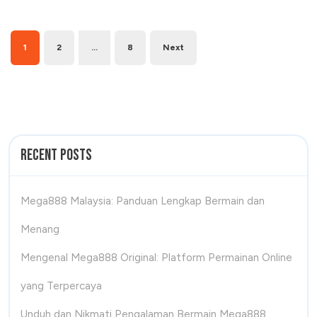
Bola
Posts
pagination
1
2
…
8
Next
Recent Posts
Mega888 Malaysia: Panduan Lengkap Bermain dan
Menang
Mengenal Mega888 Original: Platform Permainan Online
yang Terpercaya
Unduh dan Nikmati Pengalaman Bermain Mega888