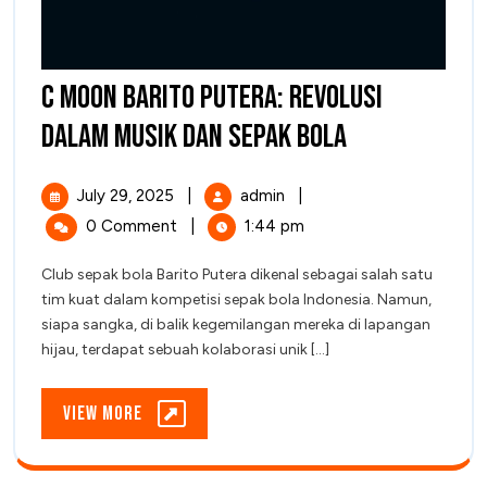
C Moon Barito Putera: Revolusi
C
dalam Musik dan Sepak Bola
Moon
July
C
July 29, 2025
|
admin
|
Barito
29,
Moon
0 Comment
|
1:44 pm
2025
Barito
Putera:
Putera:
Club sepak bola Barito Putera dikenal sebagai salah satu
Revolusi
Revolusi
tim kuat dalam kompetisi sepak bola Indonesia. Namun,
dalam
dalam
siapa sangka, di balik kegemilangan mereka di lapangan
Musik
hijau, terdapat sebuah kolaborasi unik [...]
Musik
dan
Sepak
dan
Bola
View
View More
Sepak
More