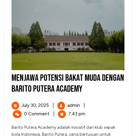
Menjawa Potensi Bakat Muda dengan
Menjawa
Barito Putera Academy
Potensi
July
Menjawa
July 30, 2025
|
admin
|
Bakat
30,
Potensi
0 Comment
|
7:43 pm
2025
Bakat
Muda
Muda
Barito Putera Academy adalah inisiatif dari klub sepak
dengan
dengan
bola Indonesia, Barito Putera, yang bertujuan untuk