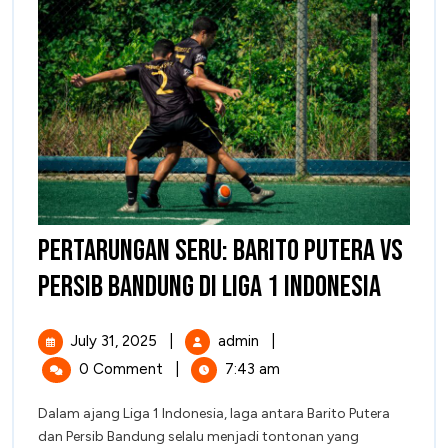
Pertarungan Seru: Barito Putera vs
Perta
Persib Bandung di Liga 1 Indonesia
Seru:
July
Pertarungan
July 31, 2025
|
admin
|
Barito
31,
Seru:
0 Comment
|
7:43 am
2025
Barito
Puter
Putera
Dalam ajang Liga 1 Indonesia, laga antara Barito Putera
vs
vs
dan Persib Bandung selalu menjadi tontonan yang