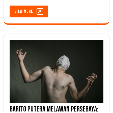
Klub
Banua
View
View More
Kebanggaan
More
Banua
Barito Putera Melawan Persebaya: