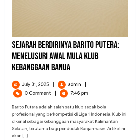
Sejarah Berdirinya Barito Putera:
Menelusuri Awal Mula Klub
Sejarah
Kebanggaan Banua
Berdirinya
July
Sejarah
July 31, 2025
|
admin
|
Barito
31,
Berdirinya
0 Comment
|
7:46 pm
2025
Barito
Putera:
Putera:
Barito Putera adalah salah satu klub sepak bola
Menelusuri
Menelusuri
profesional yang berkompetisi di Liga 1 Indonesia. Klub ini
Awal
Awal
dikenal sebagai kebanggaan masyarakat Kalimantan
Mula
Selatan, terutama bagi penduduk Banjarmasin. Artikel ini
Mula
Klub
akan [...]
Kebanggaan