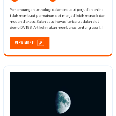
2025
DV188:
Panduan
Panduan
Perkembangan teknologi dalam industri perjudian online
Lengkap
Lengkap
telah membuat permainan slot menjadi lebih menarik dan
dan
dan
mudah diakses. Salah satu inovasi terbaru adalah slot
Manfaatnya
demo DV188. Artikel ini akan membahas tentang apa [...]
Manfaatnya
View
View More
More