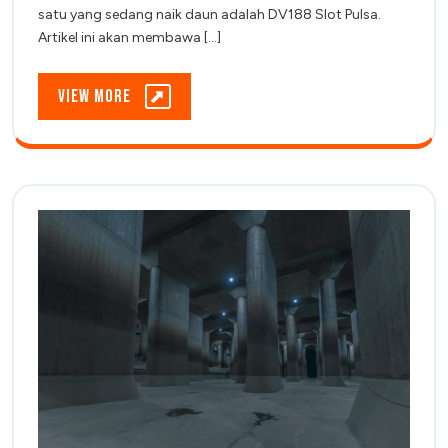
Panduan
Panduan
satu yang sedang naik daun adalah DV188 Slot Pulsa.
Lengkap
Artikel ini akan membawa [...]
Lengkap
untuk
Pemula
untuk
View
View More
Pemula
More