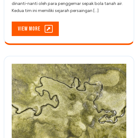
Persib
Persib
dinanti-nanti oleh para penggemar sepak bola tanah air.
Bandung
Kedua tim ini memiliki sejarah persaingan [...]
Bandu
di
Liga
di
1
View
View More
Indonesia
Liga
More
1
Indone