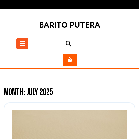
Skip
to
content
BARITO PUTERA
Open
Menu
Month:
July 2025