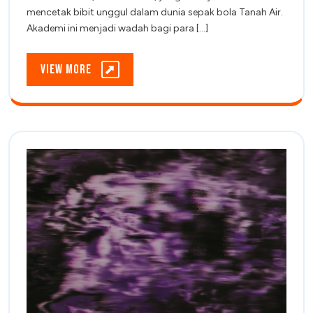
Barito
Barito
mencetak bibit unggul dalam dunia sepak bola Tanah Air.
Putera
Akademi ini menjadi wadah bagi para [...]
Putera
Academy
Academy
View
View More
More