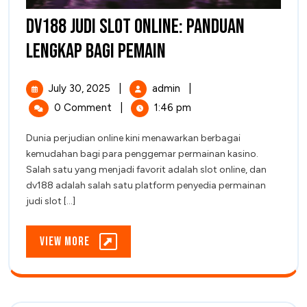
dv188 Judi Slot Online: Panduan
dv188
Lengkap bagi Pemain
Judi
July
dv188
July 30, 2025
|
admin
|
Slot
30,
Judi
0 Comment
|
1:46 pm
2025
Slot
Online:
Online:
Dunia perjudian online kini menawarkan berbagai
Panduan
Panduan
kemudahan bagi para penggemar permainan kasino.
Lengkap
Lengkap
Salah satu yang menjadi favorit adalah slot online, dan
bagi
dv188 adalah salah satu platform penyedia permainan
bagi
Pemain
judi slot [...]
Pemain
View
View More
More