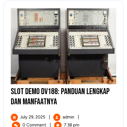
Selatan
Slot Demo DV188: Panduan Lengkap
Slot
dan Manfaatnya
Demo
July
Slot
July 29, 2025
|
admin
|
DV188:
29,
Demo
0 Comment
|
7:38 pm