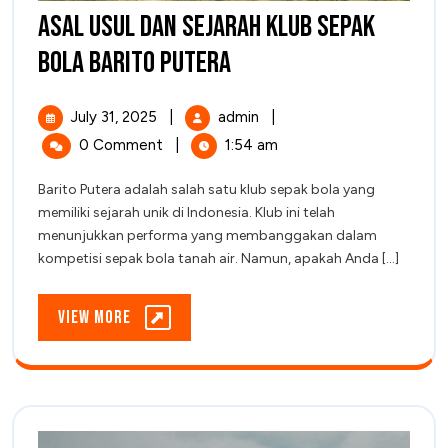
Asal Usul dan Sejarah Klub Sepak
Asal
Bola Barito Putera
Usul
July
Asal
July 31, 2025
|
admin
|
dan
31,
Usul
0 Comment
|
1:54 am
2025
dan
Sejarah
Sejarah
Barito Putera adalah salah satu klub sepak bola yang
Klub
Klub
memiliki sejarah unik di Indonesia. Klub ini telah
Sepak
Sepak
menunjukkan performa yang membanggakan dalam
Bola
kompetisi sepak bola tanah air. Namun, apakah Anda [...]
Bola
Barito
Putera
Barito
View
View More
Putera
More