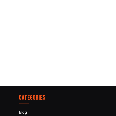
Categories
Blog