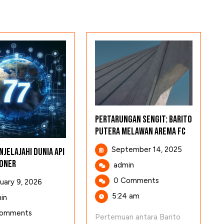
Pertarungan Sengit: Barito
Putera Melawan Arema FC
September
September 14, 2025
njelajahi Dunia API
14,
Pertarungan
ioner
admin
2025
Sengit:
February
0 Comments
uary 9, 2026
Barito
9,
API77:
Putera
5:24 am
in
2026
Menjelajahi
Melawan
Comments
Dunia
Pertemuan antara Barito
Arema