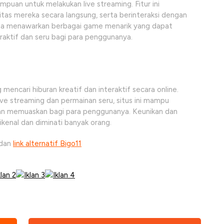
mpuan untuk melakukan live streaming. Fitur ini
as mereka secara langsung, serta berinteraksi dengan
i juga menawarkan berbagai game menarik yang dapat
aktif dan seru bagi para penggunanya.
mencari hiburan kreatif dan interaktif secara online.
ive streaming dan permainan seru, situs ini mampu
 memuaskan bagi para penggunanya. Keunikan dan
enal dan diminati banyak orang.
dan
link alternatif Bigo11