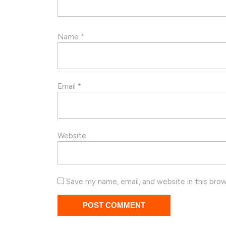
Name
*
Email
*
Website
Save my name, email, and website in this bro