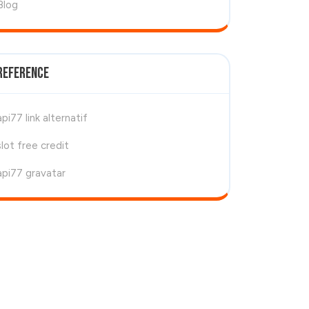
Blog
Reference
api77 link alternatif
slot free credit
api77 gravatar