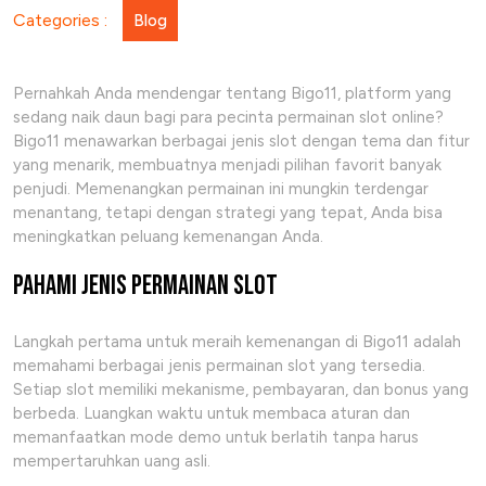
Categories :
Blog
Pernahkah Anda mendengar tentang Bigo11, platform yang
sedang naik daun bagi para pecinta permainan slot online?
Bigo11 menawarkan berbagai jenis slot dengan tema dan fitur
yang menarik, membuatnya menjadi pilihan favorit banyak
penjudi. Memenangkan permainan ini mungkin terdengar
menantang, tetapi dengan strategi yang tepat, Anda bisa
meningkatkan peluang kemenangan Anda.
Pahami Jenis Permainan Slot
Langkah pertama untuk meraih kemenangan di Bigo11 adalah
memahami berbagai jenis permainan slot yang tersedia.
Setiap slot memiliki mekanisme, pembayaran, dan bonus yang
berbeda. Luangkan waktu untuk membaca aturan dan
memanfaatkan mode demo untuk berlatih tanpa harus
mempertaruhkan uang asli.