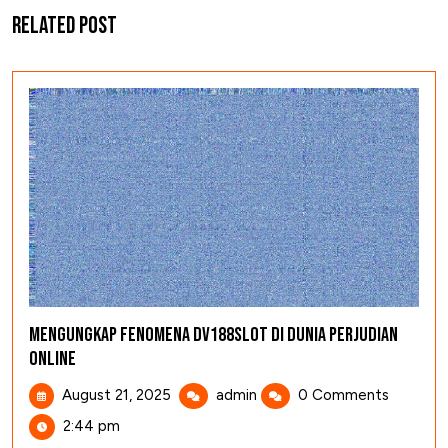
Related Post
Mengungkap Fenomena dv188slot di Dunia Perjudian
Online
August
Mengungkap
August 21, 2025
admin
0 Comments
21,
Fenomena
2:44 pm
2025
dv188slot