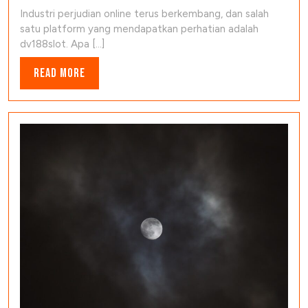
di
Industri perjudian online terus berkembang, dan salah
Dunia
satu platform yang mendapatkan perhatian adalah
Perjudian
dv188slot. Apa [...]
Online
Read
Read More
More