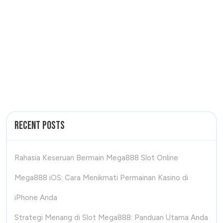
Recent Posts
Rahasia Keseruan Bermain Mega888 Slot Online
Mega888 iOS: Cara Menikmati Permainan Kasino di
iPhone Anda
Strategi Menang di Slot Mega888: Panduan Utama Anda