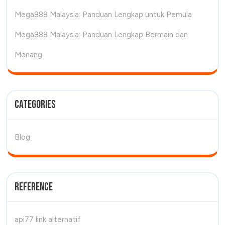
Mega888 Malaysia: Panduan Lengkap untuk Pemula
Mega888 Malaysia: Panduan Lengkap Bermain dan
Menang
Categories
Blog
Reference
api77 link alternatif