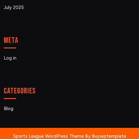
July 2025
Meta
Log in
Categories
Blog
Sports League WordPress Theme
By Buywptemplate