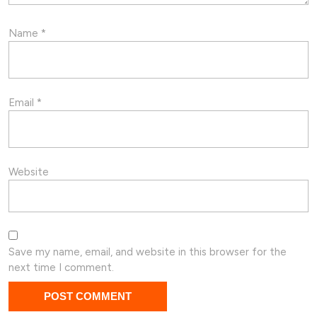
Name
*
Email
*
Website
Save my name, email, and website in this browser for the
next time I comment.