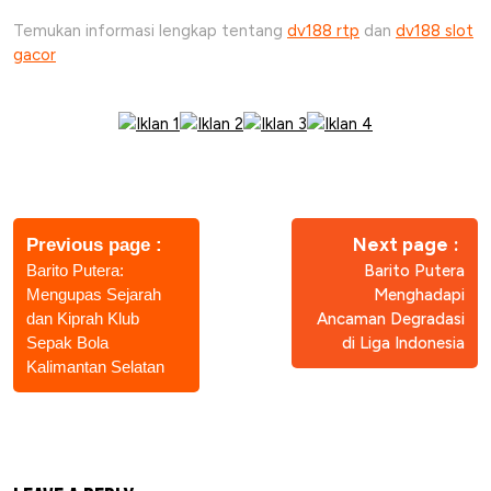
Temukan informasi lengkap tentang
dv188 rtp
dan
dv188 slot
gacor
Post
navigation
Older
Ne
Next page
Previous page
Posts
Pos
Barito Putera:
Barito Putera
Mengupas Sejarah
Menghadapi
dan Kiprah Klub
Ancaman Degradasi
Sepak Bola
di Liga Indonesia
Kalimantan Selatan