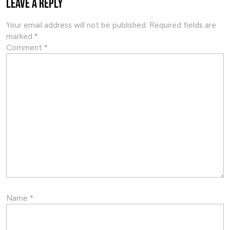
Leave a Reply
Your email address will not be published.
Required fields are
marked
*
Comment
*
Name
*