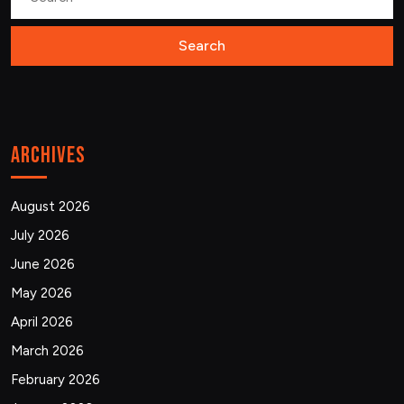
for:
Archives
August 2026
July 2026
June 2026
May 2026
April 2026
March 2026
February 2026