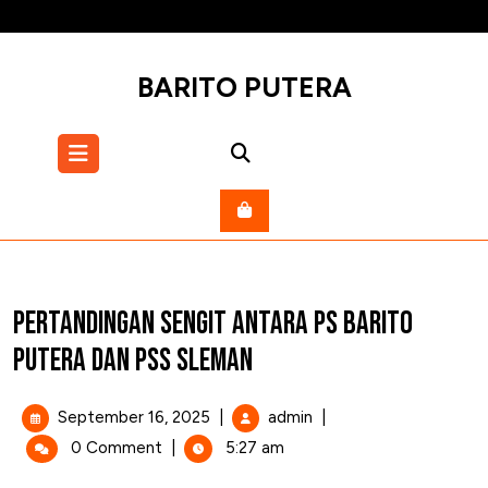
Skip
to
content
BARITO PUTERA
Open
Menu
Pertandingan Sengit antara PS Barito
Putera dan PSS Sleman
September
Pertandingan
September 16, 2025
|
admin
|
16,
Sengit
0 Comment
|
5:27 am
2025
antara