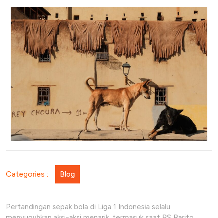
PS
Barito
Putera
dan
PSS
Sleman
Categories :
Blog
Pertandingan sepak bola di Liga 1 Indonesia selalu
menyuguhkan aksi-aksi menarik, termasuk saat PS Barito