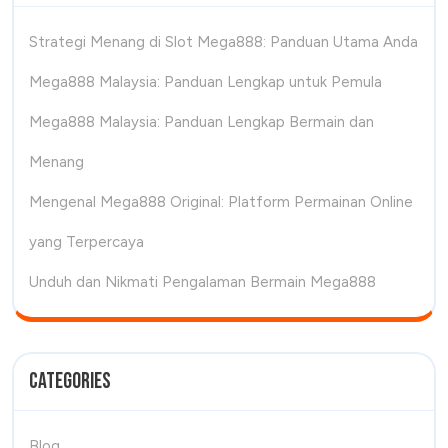
Strategi Menang di Slot Mega888: Panduan Utama Anda
Mega888 Malaysia: Panduan Lengkap untuk Pemula
Mega888 Malaysia: Panduan Lengkap Bermain dan
Menang
Mengenal Mega888 Original: Platform Permainan Online
yang Terpercaya
Unduh dan Nikmati Pengalaman Bermain Mega888
Categories
Blog