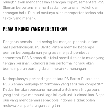
mungkin akan mengandalkan serangan cepat, sementara PSS
Sleman berpotensi memanfaatkan pertahanan kokoh dan
serangan balik. Duel ini pastinya akan mempertontonkan adu
taktik yang menarik.
Pemain Kunci yang Menentukan
Pengaruh pemain kunci sering kali menjadi penentu dalam
hasil pertandingan. PS Barito Putera memiliki beberapa
pemain berpengalaman yang bisa menjadi pembeda,
sementara PSS Sleman diketahui memiliki talenta muda yang
tengah bersinar. Kolaborasi dan performa individu akan
bermain peran penting dalam meraih kemenangan.
Kesimpulannya, pertandingan antara PS Barito Putera dan
PSS Sleman menjanjikan tontonan yang seru dan kompetitif.
Kedua tim akan berusaha maksimal untuk meraih tiga poin,
yang tentunya membuat laga ini layak untuk dinantikan. Siapa
pun yang menggemari sepak bola Indonesia tidak boleh
melewatkan pertarungan sengit ini.