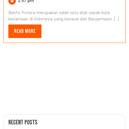
2:57 pm
2025
Makna
di
Barito Putera merupakan salah satu klub sepak bola
Balik
kenamaan di Indonesia yang berasal dari Banjarmasin, [...]
Nama
Klub
Read
Read More
Sepak
More
Bola
Indonesia
Recent Posts