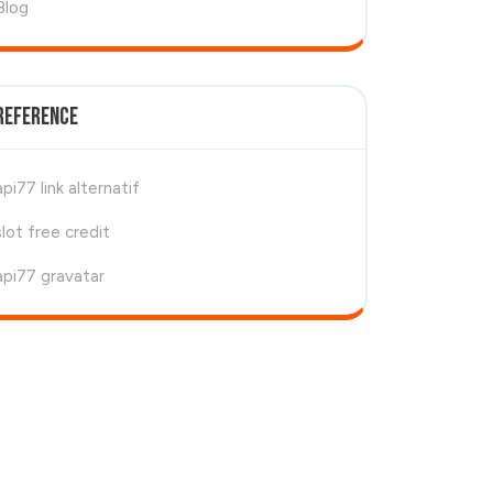
Blog
Reference
api77 link alternatif
slot free credit
api77 gravatar