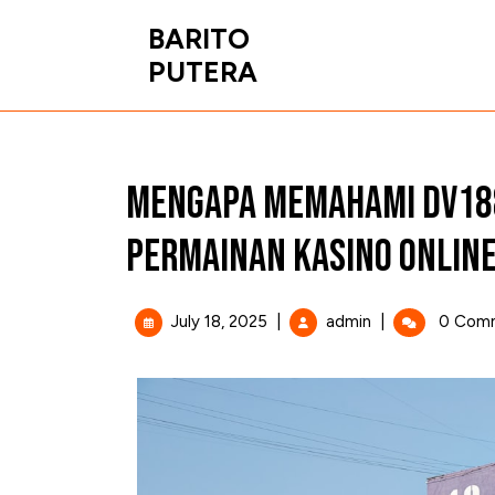
Skip
BARITO
to
content
PUTERA
Mengapa Memahami DV188
Permainan Kasino Onlin
July
Mengapa
July 18, 2025
|
admin
|
0 Com
18,
Memahami
2025
DV188
RTP
Sangat
Penting
dalam
Permainan