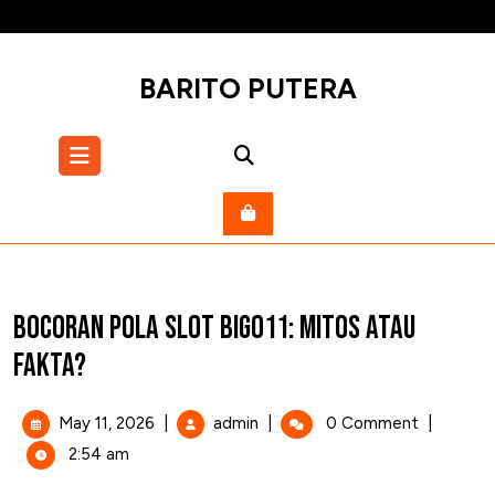
Skip
to
content
BARITO PUTERA
Open
Menu
Bocoran Pola Slot Bigo11: Mitos atau
Fakta?
May
Bocoran
May 11, 2026
|
admin
|
0 Comment
|
11,
Pola
2:54 am
2026
Slot