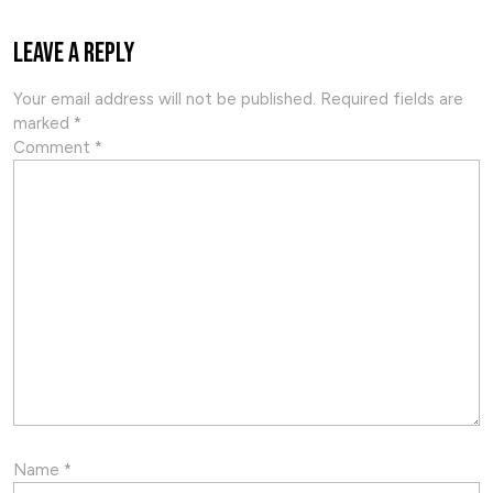
Leave a Reply
Your email address will not be published.
Required fields are
marked
*
Comment
*
Name
*