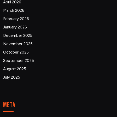
April 2026
March 2026
February 2026
January 2026
December 2025
November 2025
October 2025
September 2025
August 2025
July 2025
Meta