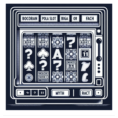
Bigo11:
Mitos
atau
Fakta?