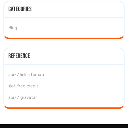
Categories
Blog
Reference
api77 link alternatif
slot free credit
api77 gravatar