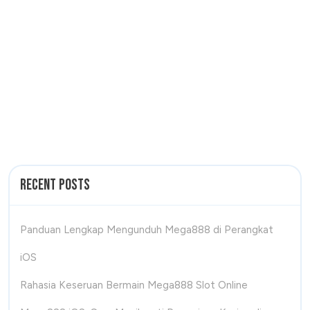
Recent Posts
Panduan Lengkap Mengunduh Mega888 di Perangkat
iOS
Rahasia Keseruan Bermain Mega888 Slot Online