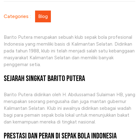
Sepak
Bola
Asal
Categories :
Blog
Kalimantan
Selatan
Barito Putera merupakan sebuah klub sepak bola profesional
Indonesia yang memiliki basis di Kalimantan Selatan. Didirikan
pada tahun 1988, klub ini telah menjadi salah satu kebanggaan
masyarakat Kalimantan Selatan dan memiliki banyak
penggemar setia.
Sejarah Singkat Barito Putera
Barito Putera didirikan oleh H. Abdussamad Sulaiman HB, yang
merupakan seorang pengusaha dan juga mantan gubernur
Kalimantan Selatan. Klub ini awalnya didirikan sebagai wadah
bagi para pemain sepak bola lokal untuk menunjukkan bakat
dan kemampuan mereka di tingkat nasional.
Prestasi dan Peran di Sepak Bola Indonesia