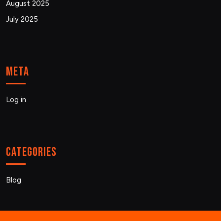
August 2025
July 2025
Meta
Log in
Categories
Blog