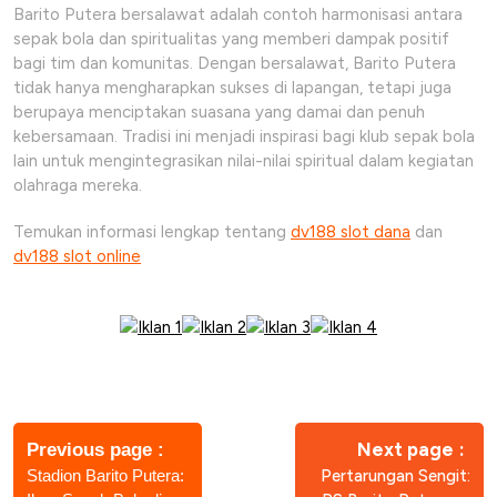
Barito Putera bersalawat adalah contoh harmonisasi antara
sepak bola dan spiritualitas yang memberi dampak positif
bagi tim dan komunitas. Dengan bersalawat, Barito Putera
tidak hanya mengharapkan sukses di lapangan, tetapi juga
berupaya menciptakan suasana yang damai dan penuh
kebersamaan. Tradisi ini menjadi inspirasi bagi klub sepak bola
lain untuk mengintegrasikan nilai-nilai spiritual dalam kegiatan
olahraga mereka.
Temukan informasi lengkap tentang
dv188 slot dana
dan
dv188 slot online
Post
navigation
Older
Ne
Next page
Previous page
Posts
Pos
Stadion Barito Putera:
Pertarungan Sengit: