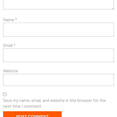
Name
*
Email
*
Website
Save my name, email, and website in this browser for the
next time I comment.