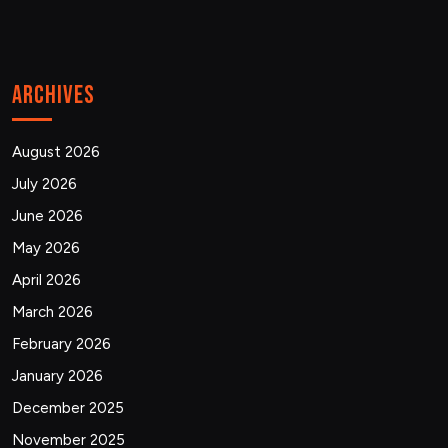
Archives
August 2026
July 2026
June 2026
May 2026
April 2026
March 2026
February 2026
January 2026
December 2025
November 2025