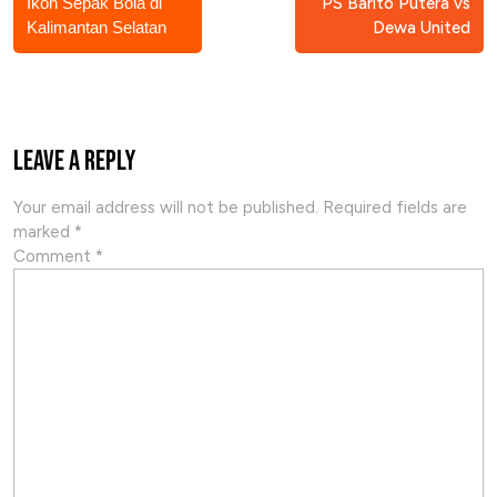
Ikon Sepak Bola di
PS Barito Putera vs
Kalimantan Selatan
Dewa United
Leave a Reply
Your email address will not be published.
Required fields are
marked
*
Comment
*