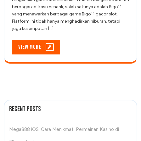
Menangkan
Menangkan
berbagai aplikasi menarik, salah satunya adalah Bigo11
Jackpot
Jackpot
yang menawarkan berbagai game Bigo11 gacor slot.
Anda
Platform ini tidak hanya menghadirkan hiburan, tetapi
Anda
juga kesempatan [...]
View
View More
More
Recent Posts
Mega888 iOS: Cara Menikmati Permainan Kasino di