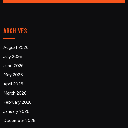
Archives
August 2026
July 2026
June 2026
May 2026
April 2026
March 2026
February 2026
January 2026
December 2025