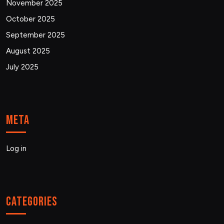
November 2025
October 2025
September 2025
August 2025
July 2025
Meta
Log in
Categories