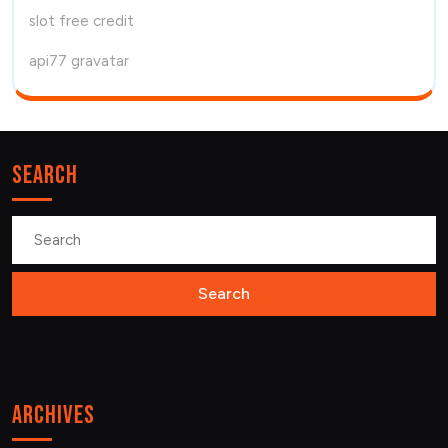
slot free credit
api77 gravatar
Search
Search
for:
Archives