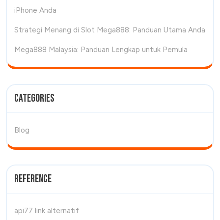
iPhone Anda
Strategi Menang di Slot Mega888: Panduan Utama Anda
Mega888 Malaysia: Panduan Lengkap untuk Pemula
Categories
Blog
Reference
api77 link alternatif